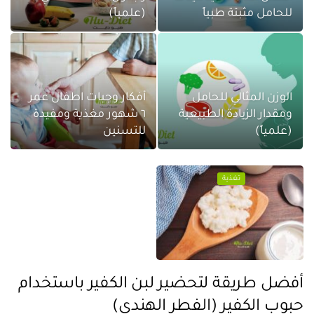
للحامل مثبتة طبياً
(علمياً)
الوزن المثالي للحامل
أفكار وجبات اطفال عمر
ومقدار الزيادة الطبيعية
٦ شهور مغذية ومفيدة
(علمياً)
للتسنين
تغذية
أفضل طريقة لتحضير لبن الكفير باستخدام
حبوب الكفير (الفطر الهندي)