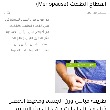
انقطاع الطمث (Menopause)
سبتمبر 10, 2021
0
من فوائد فول الصويا للنساء في
سن انقطاع الطمث كالتخلص
من أعراض سن اليأس الجسدية
مثل التعرق الليلي وعلاج الهبات
الساخنة لسن اليأس ومن
منتجات الصويا حليب الصويا..
طرق الحمية وزيادة الوزن
طريقة قياس وزن الجسم ومحيط الخصر
قبل و خلال الدايت من خلال متر القياس