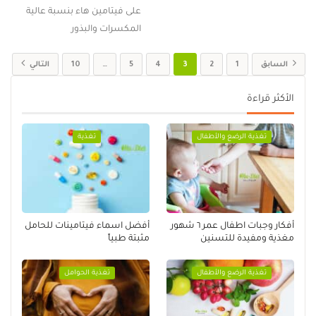
على فيتامين هاء بنسبة عالية
المكسرات والبذور
السابق
1
2
3
4
5
…
10
التالي
الأكثر قراءة
تغذية الرضع والأطفال
تغذية
أفكار وجبات اطفال عمر ٦ شهور
أفضل اسماء فيتامينات للحامل
مغذية ومفيدة للتسنين
مثبتة طبياً
تغذية الرضع والأطفال
تغذية الحوامل