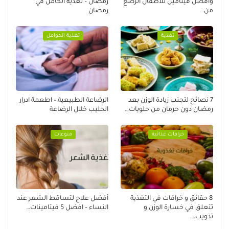
وأفضل فيتامين للأطفال الرضع
رمضان – تغذية الحامل في
من…
رمضان
تغذية
تغذية الحوامل
7 نصائح لتجنب زيادة الوزن بعد
الرضاعة الطبيعية – اطعمة ادرار
رمضان دون حرمان من حلويات…
الحليب خلال الرضاعة
خرافات غذائية
منوعات
8 حقائق و خرافات في التغذية
أفضل علاج لتساقط الشعر عند
تتعلق في خسارة الوزن و
النساء – افضل 5 فيتامينات…
تذويب…