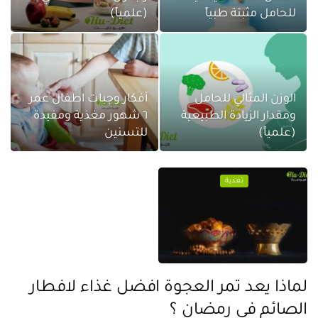
للحامل مثبتة طبياً
(علمياً)
الوزن المثالي للحامل
أفكار وجبات اطفال عمر
ومقدار الزيادة الطبيعية
٦ شهور مغذية ومفيدة
(علمياً)
للتسنين
تغذية
لماذا يعد تمر العجوة افضل غذاء لافطار
الصائم في رمضان ؟