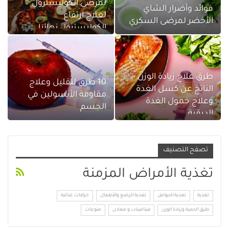
لمرضى الكوليسترول
فوائد وأضرار الشاي
لعلاج ارتفاع
الأخضر لمرضى السكري
الكوليسترول نهائيا
طرق علاج زيادة الوزن
10 طرق لتقليل وعلاج
الناتج عن كسل الغدة
مقاومة الأنسولين في
وعلاج خمول الغدة
الجسم
الدرقية…
تصفح التصنيف
تغذية الأمراض المزمنة
تغذية
تغذية الحوامل
تغذية الرضع والأطفال
خرافات غذائية
طرق الحمية وزيادة الوزن
فيتامينات و معادن
منوعات