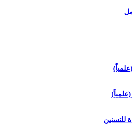
مل
لمياً)
علمياً)