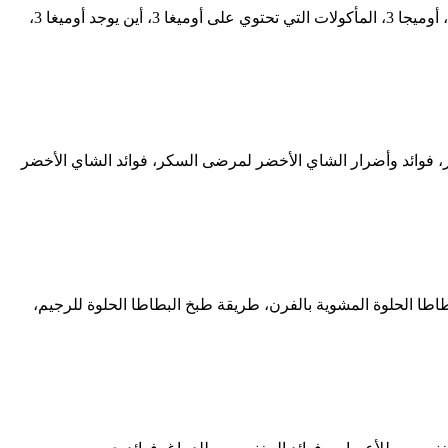
اوميغا 3، الفواكه التي تحتوي على أوميجا 3، الخضروات التي تحتوي على أوميجا 3، أعشاب بها أوميجا 3، أطعمة تحتوي على الأوميغا 3 للحامل، أوميجا 3، المأكولات التي تحتوي على أوميغا 3، أين يوجد أوميغا 3،
وائد وأضرار الشاي الأخضر لمرضى السكر، فوائد الشاي الأخضر
بطاطا الحلوة المشوية بالفرن، طريقة طبخ البطاطا الحلوة للرجيم،