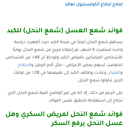
لعلاج ارتفاع الكوليسترول نهائيا
فوائد شمع العسل (شمع النحل) للكبد
يساهم شمع النحل أيضًا في صحة الكبد حيث أظهرت دراسة
واحدة استمرت 6 اشهر، تم إعطاء مزيج من شمع النحل يوميًا
للأشخاص المصابين بأمراض الكبد ولوحظ أن 48٪ من الاشخاص
انخفضت لديهم بعض الأعراض – مثل آلام البطن و
الانتفاخ
و
الغثيان
وعادت وظائف الكبد إلى طبيعتها في 28٪ من اولئك
الذين تناولوا شمع النحل.
على الرغم من ذلك، إلا أنه من غير الواضح كمية شمع النحل الذي
تحتاج إلى استهلاكه لتحقيق نفس الفوائد.
فوائد شمع النحل لمريض السكري وهل
عسل النحل يرفع السكر