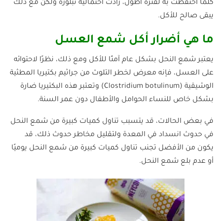
كلما احتفظت به لفترة اطول، زادت احتمالية تبلوره ولكن مع ذلك
يبقى صالح للأكل.
ما هي أضرار أكل شمع العسل
يعتبر شمع النحل بشكل عام آمنًا للأكل ومع ذلك، نظرًا لاحتوائه
على العسل، فإنه معرض لخطر التلوث من جراثيم بكتيريا المطثية
الوشيقية (Clostridium botulinum) وتعتبر هذه البكتيريا ضارة
بشكل خاص للنساء الحوامل والأطفال دون عمر السنة.
في بعض الحالات، قد يتسبب تناول كميات كبيرة من شمع النحل
في حدوث انسداد في المعدة ولتقليل مخاطر حدوث ذلك، قد
يكون من الأفضل تجنب تناول كميات كبيرة من شمع النحل يوميًا
أو عدم بلع شمع النحل.