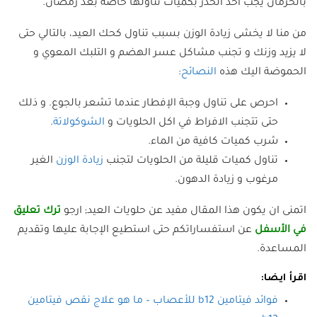
بالحرمان يجب اخذ الحذر بكميات تناولها خاصة بعد رمضان.
من منا لا يخشى زيادة الوزن بسبب تناول كحك العيد، بالتالي حتى
لا يزيد وزنك و تجنب مشاكل عسر الهضم و التلبك المعوي و
الحموضة اليك هذه
النصائح
:
احرص على تناول وجبة الإفطار عندما تشعر بالجوع. و ذلك
حتى تتجنب الافراط في اكل الحلويات و
الشوكولاتة
.
شرب كميات كافية من الماء.
تناول كميات قليلة من الحلويات لتجنب
زيادة الوزن
الغير
مرغوب و زيادة الدهون.
اتمنى ان يكون هذا المقال مفيد عن حلويات العيد; ارجو
ترك تعليق
في الأسفل
عن استفساراتكم حتى استطيع الإجابة عليها وتقديم
المساعدة.
اقرأ ايضا:
فوائد فيتامين b12 للأعصاب – ما هو علاج نقص فيتامين