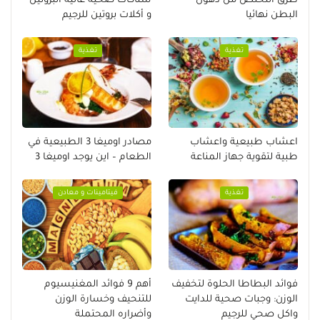
طرق التخلص من دهون
سناكات صحية عالية البروتين
البطن نهائيا
و أكلات بروتين للرجيم
تغذية
تغذية
اعشاب طبيعية واعشاب
مصادر اوميغا 3 الطبيعية في
طبية لتقوية جهاز المناعة
الطعام – اين يوجد اوميغا 3
تغذية
فيتامينات و معادن
فوائد البطاطا الحلوة لتخفيف
أهم 9 فوائد المغنيسيوم
الوزن: وجبات صحية للدايت
للتنحيف وخسارة الوزن
واكل صحي للرجيم
وأضراره المحتملة