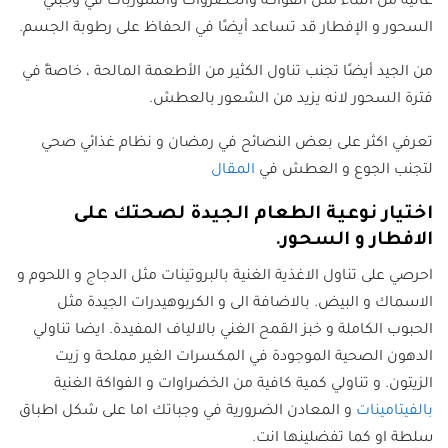
عالية من الماء مثل الفواكه والخضروات والشوربات في وجبتي
السحور و الإفطار قد تساعد أيضًا في الحفاظ على رطوبة الجسم.
من الجيد أيضًا تجنب تناول الكثير من الأطعمة المالحة ، خاصةً في
فترة السحور لانه يزيد من الشعور بالعطش.
تعرفي اكثر على بعض النصائح في رمضان و نظام غذائي صحي
لتجنب الجوع و العطش في
المقال
اختيار نوعية الطعام الجيدة لصحتك على
الافطار و السحور.
احرصي على تناول الاغذية الغنية بالبروتينات مثل الدجاج و اللحوم و
الاسماك و البيض. بالاضافة الى و الكربوهيدرات الجيدة مثل
الحبوب الكاملة و خبز القمح الغني بالالياف المفيدة. ايضا تناولي
الدهون الصحية الموجودة في المكسرات الغير مملحة و زيت
الزيتون. و تناولي كمية كافية من الخضراوات و الفواكة الغنية
بالفيتامينات
و المعادن الضرورية في وجباتك اما على شكل اطباق
سلطة او كما تفضلينها انت.