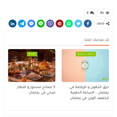
0
91
شارك
قد يعجبك ايضا
خرافات غذائية
تغذية
حرق الدهون و الرياضة في
5 نصائح لسحور و افطار
رمضان – الساعة الذهبية
صحي في رمضان
لتخفيف الوزن في رمضان