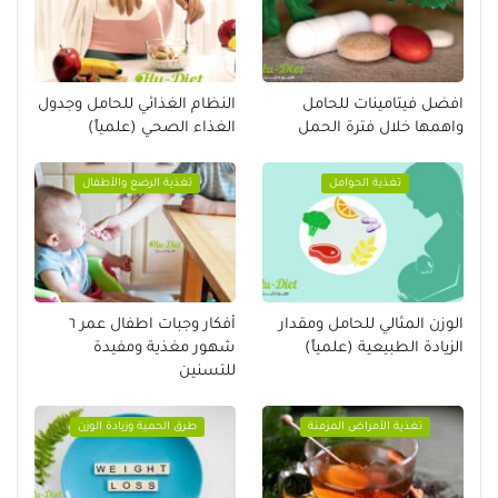
افضل فيتامينات للحامل
النظام الغذائي للحامل وجدول
واهمها خلال فترة الحمل
الغذاء الصحي (علمياً)
تغذية الحوامل
تغذية الرضع والأطفال
الوزن المثالي للحامل ومقدار
أفكار وجبات اطفال عمر ٦
الزيادة الطبيعية (علمياً)
شهور مغذية ومفيدة
للتسنين
تغذية الأمراض المزمنة
طرق الحمية وزيادة الوزن