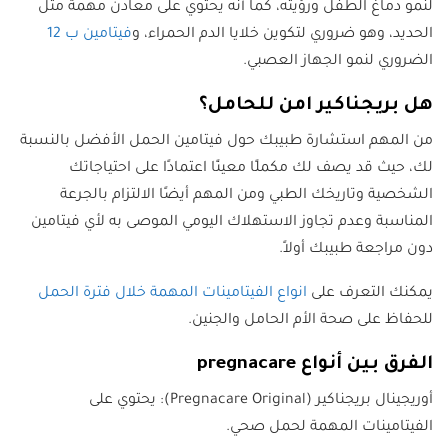
لنمو دماغ الطفل ورؤيته، كما أنه يحتوي على معادن مهمة مثل
الحديد، وهو ضروري لتكوين خلايا الدم الحمراء، و
فيتامين ب 12
الضروري لنمو الجهاز العصبي.
هل بريجناكير امن للحامل؟
من المهم استشارة طبيبك حول فيتامين الحمل الأفضل بالنسبة
لك، حيث قد يصف لك مكملًا معينًا اعتمادًا على احتياجاتك
الشخصية وتاريخك الطبي ومن المهم أيضًا الالتزام بالجرعة
المناسبة وعدم تجاوز الاستهلاك اليومي الموصى به لأي فيتامين
دون مراجعة طبيبك أولاً.
يمكنك التعرف على
انواع الفيتامينات المهمة خلال فترة الحمل
للحفاظ على صحة الأم الحامل والجنين.
الفرق بين أنواع pregnacare
أوريجينال بريجناكير (Pregnacare Original): يحتوي على
الفيتامينات المهمة لحمل صحي.