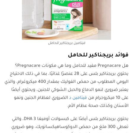
فيتامين بريجناكير للحامل
فوائد بريجناكير للحامل
هل Pregnacare مفيد للحامل وما هي مكونات Pregnacare؟
يحتوي بريجناكير بلس على 28 عنصرًا غذائيًا، بما في ذلك الاحتياج
اليومي المطلوب من حمض الفوليك بمقدار 400 ميكروغرام، والذي
يعتبر ضروري لنمو الدماغ والحبل الشوكي للجنين، ويحتوي أيضًا
على 10 ميكروجرام من
فيتامين د
الضروري لعظام الجنين ونمو
الأسنان وكذلك صحة عظام الأم.
يحتوي بريجناكير بلس أيضًا على كبسولات أوميغا 3 DHA، والتي
تعطي 300 ملغ من حمض الدوكوساهيكسانويك، وهو ضروري