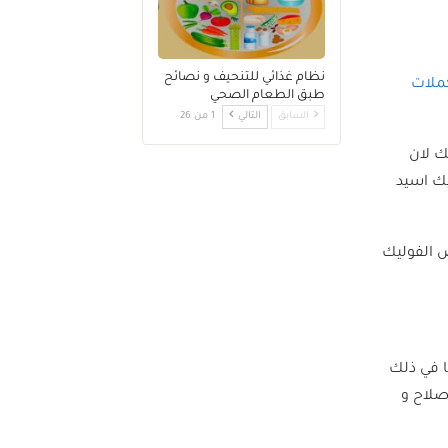
نظام غذائي للتنحيف و نصائح
ملات
طبق الطعام الصحي
السابق
التالي
1 من 26
ك لان
ك اسيد
 الفوليك
ا في ذلك
صلاح و