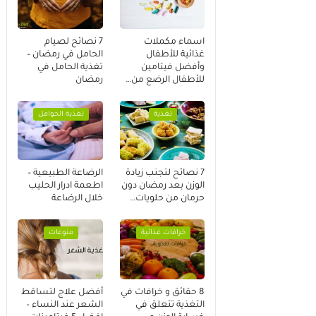
اسماء مكملات
7 نصائح لصيام
غذائية للأطفال
الحامل في رمضان –
وأفضل فيتامين
تغذية الحامل في
للأطفال الرضع من…
رمضان
تغذية
تغذية الحوامل
7 نصائح لتجنب زيادة
الرضاعة الطبيعية –
الوزن بعد رمضان دون
اطعمة ادرار الحليب
حرمان من حلويات…
خلال الرضاعة
خرافات غذائية
منوعات
8 حقائق و خرافات في
أفضل علاج لتساقط
التغذية تتعلق في
الشعر عند النساء –