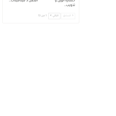
خسارة الوزن و
افضل 5 فيتامينات…
تذويب…
السابق
التالي
1 من 13