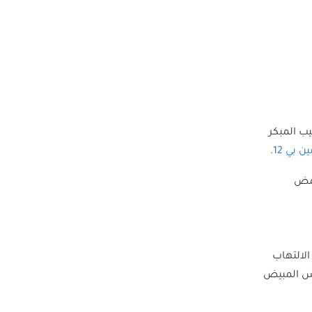
ون من الشيب المبكر
ن بي 12
.
حمض
لالتهاب
زمة تكيس المبيض