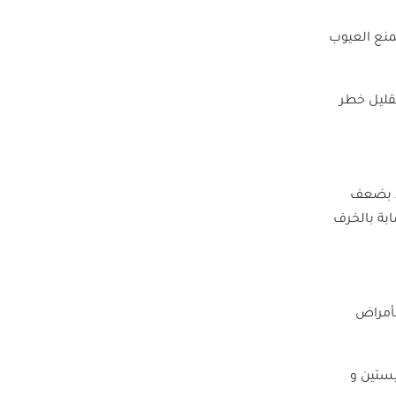
منع العيوب
قليل خطر
ط بضعف
بة بالخرف
بأمراض
يستين و