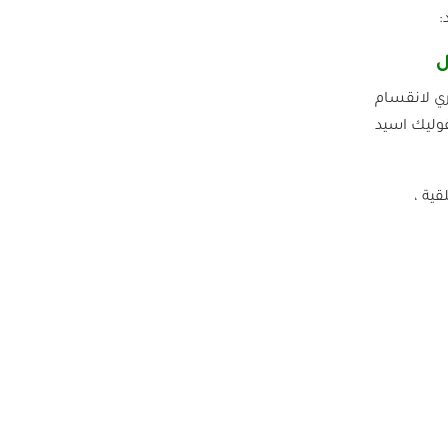
:
ل
ري لانقسام
فوليك اسيد
ية ،