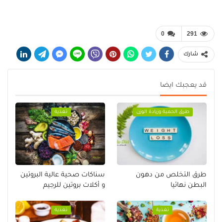
0
291
شارك
قد يعجبك ايضا
طرق الحمية وزيادة الوزن
تغذية
طرق التخلص من دهون
سناكات صحية عالية البروتين
البطن نهائيا
و أكلات بروتين للرجيم
تغذية
تغذية