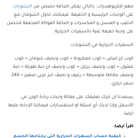
مهم للكربوهيدرات. بالتالي يمكن اضافة حصص من
النشويات
على الوجبات الرئيسية و الخفيفة. فيمكنك تناول الشوفان مع
الحليب و العسل و المكسرات و اضافة الفواكة المجففة لتحصل
على وجبة خفيفة غنية بالسعرات الحرارية.
السعرات الحرارية في النشويات:
كوب ارز ابيض = كوب معكرونة = كوب ونصف شوفان = كوب
مفتول = كوب ونصف برغل = كوب ونصف ارز حبة طويلة = حبة
ونصف بطاطا متوسطة = رغيف و نصف خبز عربي صغير = 240
سعر حراري.
يسعدنا ان تترك تعليقك على مقالة وجبات زيادة الوزن في
الأسفل وإذا لديك أي اسئلة أو استفسارات فيمكننا الإجابة عليها
ايضا.
اقرأ ايضا:
كيفية حساب السعرات الحرارية التي يحتاجها الجسم